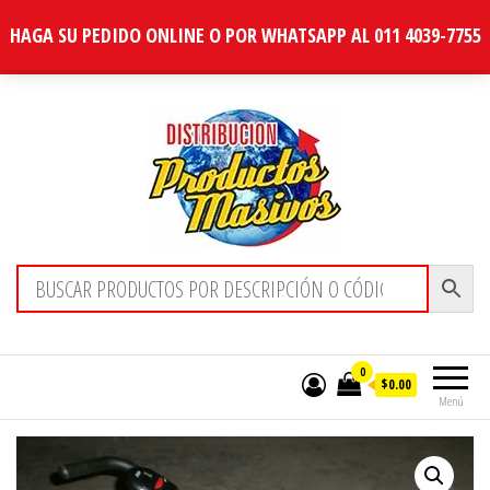
HAGA SU PEDIDO ONLINE O POR WHATSAPP AL 011 4039-7755
Distribucion Masiva
0
$0.00
Menú