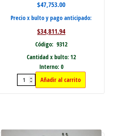
$
47,753.00
Precio x bulto y pago anticipado:
$
34,811.94
Código: 9312
Cantidad x bulto: 12
Interno: 0
Añadir al carrito
CAJA X2 CANILLA MEZCLADORA DE EMBU
RA BAÑO cantidad