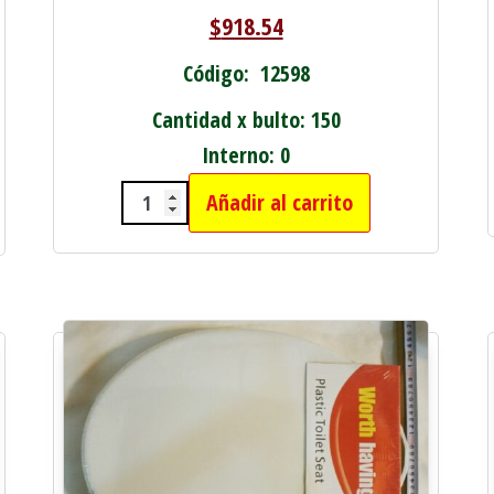
$
918.54
Código: 12598
Cantidad x bulto: 150
Interno: 0
Añadir al carrito
ACC.P/BAÑO JABONERA GRANDE C/
ODO METALICO cantidad