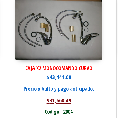
CAJA X2 MONOCOMANDO CURVO
$
43,441.00
Precio x bulto y pago anticipado:
$
31,668.49
Código: 2004