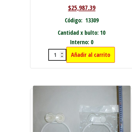
$
25,987.39
Código: 13309
Cantidad x bulto: 10
Interno: 0
Añadir al carrito
ACC. PARA BAÑO 8 PIEZAS T