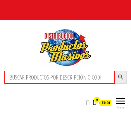
Distribucion Masiva
0
$0.00
Menú