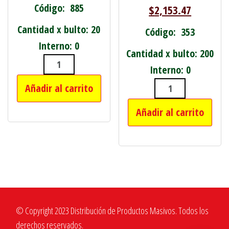
Código: 885
$
2,153.47
Cantidad x bulto: 20
Código: 353
Interno: 0
Cantidad x bulto: 200
Interno: 0
PLANCHA A VAPOR cantidad
Añadir al carrito
PLATO INFANT
Añadir al carrito
© Copyright 2023 Distribución de Productos Masivos. Todos los
derechos reservados.