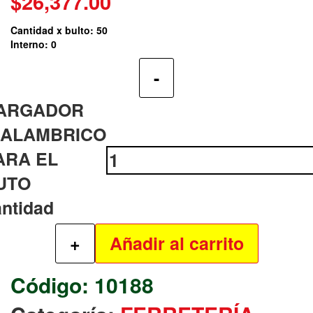
$
26,377.00
Cantidad x bulto: 50
Interno: 0
-
ARGADOR
NALAMBRICO
ARA EL
UTO
antidad
+
Añadir al carrito
10188