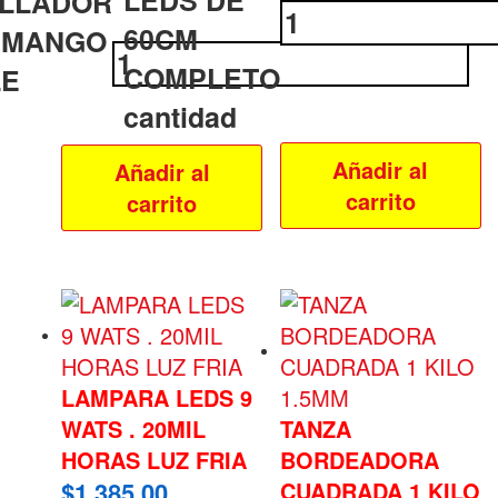
ILLADOR
60CM
O MANGO
COMPLETO
LE
cantidad
Añadir al
Añadir al
carrito
carrito
LAMPARA LEDS 9
WATS . 20MIL
TANZA
HORAS LUZ FRIA
BORDEADORA
$
1,385.00
CUADRADA 1 KILO