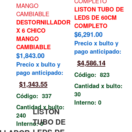
LISTON TUBO DE
LEDS DE 60CM
DESTORNILLADOR
COMPLETO
X 6 CHICO
$
6,291.00
MANGO
Precio x bulto y
CAMBIABLE
pago anticipado:
$
1,843.00
$
4,586.14
Precio x bulto y
pago anticipado:
Código: 823
$
1,343.55
Cantidad x bulto:
30
Código: 337
Interno: 0
Cantidad x bulto:
LISTON
240
TUBO DE
Interno: 0
LEDS DE