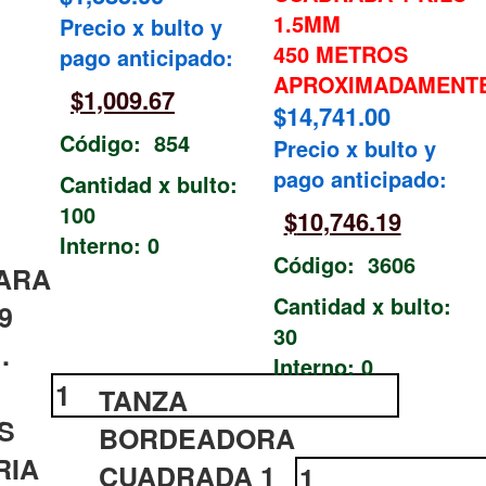
1.5MM
Precio x bulto y
450 METROS
pago anticipado:
APROXIMADAMENT
$
1,009.67
$
14,741.00
Código: 854
Precio x bulto y
pago anticipado:
Cantidad x bulto:
100
$
10,746.19
Interno: 0
Código: 3606
ARA
Cantidad x bulto:
9
30
.
Interno: 0
TANZA
S
BORDEADORA
RIA
CUADRADA 1