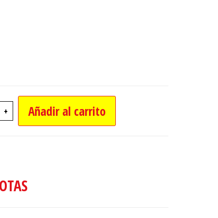
Añadir al carrito
+
E POLLO PARA MASCOTAS 19CM 2 SONIDOS ca
OTAS