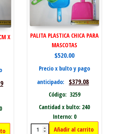
PALITA PLASTICA CHICA PARA
CM X
MASCOTAS
$
520.00
Precio x bulto y pago
o
$
379.08
anticipado:
29
Código: 3259
Cantidad x bulto: 240
0
Interno: 0
Añadir al carrito
ito