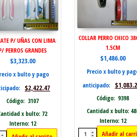
COLLAR PERRO CHICO 38
CATE P/ UÑAS CON LIMA
1.5CM
P/ PERROS GRANDES
$
1,486.00
$
3,323.00
Precio x bulto y pag
recio x bulto y pago
$
1,083.
anticipado:
$
2,422.47
ticipado:
Código: 9398
Código: 3107
Cantidad x bulto: 48
Cantidad x bulto: 72
Interno: 12
Interno: 12
Añadir al carr
Añadir al carrito