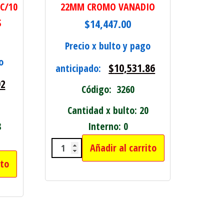
C/10
22MM CROMO VANADIO
S
$
14,447.00
Precio x bulto y pago
o
$
10,531.86
anticipado:
92
Código: 3260
Cantidad x bulto: 20
8
Interno: 0
Añadir al carrito
LLAVE TUBO 1/2" 10PCS 8 A 22M
ito
tidad
ADRO C/10 PUNTAS CAMBIABLES cantidad