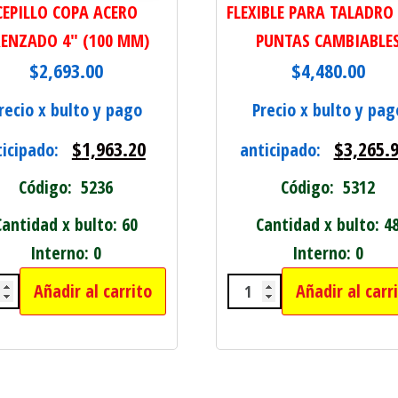
CEPILLO COPA ACERO
FLEXIBLE PARA TALADRO 
ENZADO 4" (100 MM)
PUNTAS CAMBIABLE
$
2,693.00
$
4,480.00
recio x bulto y pago
Precio x bulto y pag
$
1,963.20
$
3,265.
ticipado:
anticipado:
Código: 5236
Código: 5312
Cantidad x bulto: 60
Cantidad x bulto: 4
Interno: 0
Interno: 0
Añadir al carrito
Añadir al carr
ILLO COPA ACERO TRENZADO 4" (100 MM) can
FLEXIBLE PARA TAL
ETIQUETAR ROPA cantidad