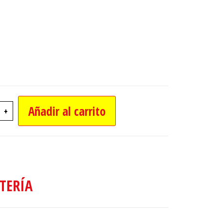
Añadir al carrito
+
NA ENROLLABLE DOBLE 120X200 CM C/SOPORT
TERÍA