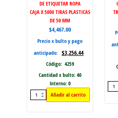
DE ETIQUETAR ROPA
CAJA X 5000 TIRAS PLASTICAS
TR
DE 50 MM
$
4,467.00
P
Precio x bulto y pago
an
$
3,256.44
anticipado:
Código: 4259
Cantidad x bulto: 40
Interno: 0
CEP
Añadir al carrito
PLASTICO GRUESO P/PISTOLA DE 