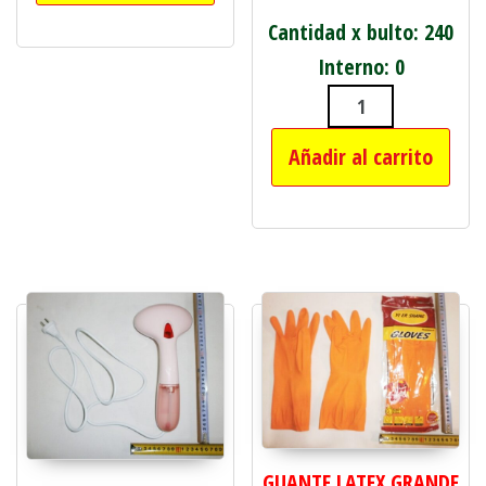
Cantidad x bulto: 240
Interno: 0
PICO P/CANILL
Añadir al carrito
GUANTE LATEX GRANDE