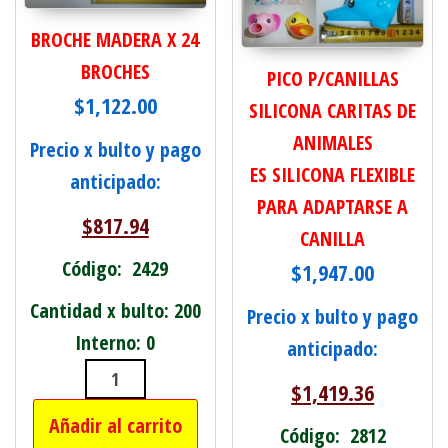
BROCHE MADERA X 24
BROCHES
PICO P/CANILLAS
$
1,122.00
SILICONA CARITAS DE
ANIMALES
Precio x bulto y pago
ES SILICONA FLEXIBLE
anticipado:
PARA ADAPTARSE A
$
817.94
CANILLA
Código: 2429
$
1,947.00
Cantidad x bulto: 200
Precio x bulto y pago
Interno: 0
anticipado:
$
1,419.36
BROCHE MADERA X 24 BROCHES cant
Añadir al carrito
Código: 2812