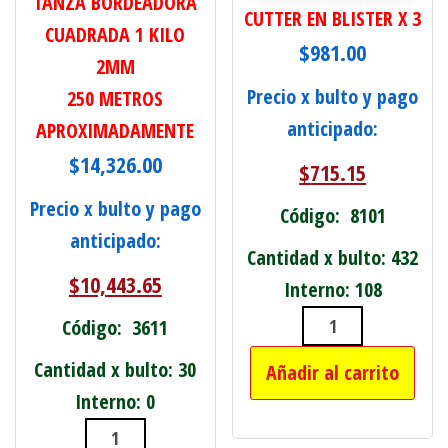
TANZA BORDEADORA
CUTTER EN BLISTER X 3
CUADRADA 1 KILO
$
981.00
2MM
Precio x bulto y pago
250 METROS
anticipado:
APROXIMADAMENTE
$
14,326.00
$
715.15
Precio x bulto y pago
Código: 8101
anticipado:
Cantidad x bulto: 432
$
10,443.65
Interno: 108
Código: 3611
CUTTER EN BLI
Cantidad x bulto: 30
Añadir al carrito
Interno: 0