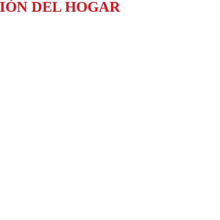
ACERO
IÓN DEL HOGAR
CON
CUBIERTERO
EXTRA
cantidad