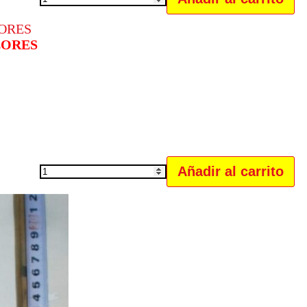
PROTECTOR
DE
CALZADO
LORES
PARA
LA
LLUVIA
XXL
cantidad
Añadir al carrito
TAZA
CON
CUCHARA
DECORADA
CON
FLORES
cantidad