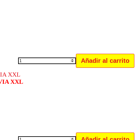
Añadir al carrito
PACK
X12
BOBINAS
VIA XXL
DE
HILO
COLOR
cantidad
Añadir al carrito