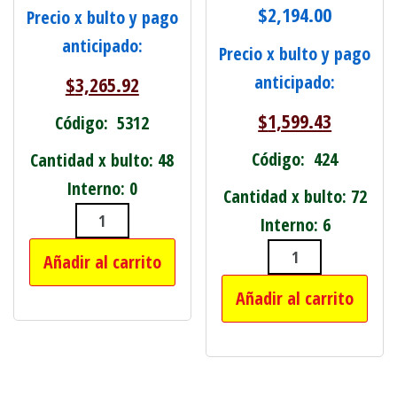
$
2,194.00
Precio x bulto y pago
anticipado:
Precio x bulto y pago
anticipado:
$
3,265.92
$
1,599.43
Código: 5312
Código: 424
Cantidad x bulto: 48
Interno: 0
Cantidad x bulto: 72
Interno: 6
FLEXIBLE PARA TALADRO C/10 PUNTA
Añadir al carrito
CINTA DE EMB
Añadir al carrito