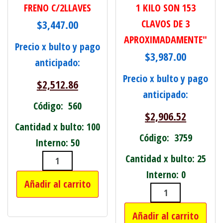
FRENO C/2LLAVES
1 KILO SON 153
$
3,447.00
CLAVOS DE 3
APROXIMADAMENTE"
Precio x bulto y pago
$
3,987.00
anticipado:
Precio x bulto y pago
$
2,512.86
anticipado:
Código: 560
$
2,906.52
Cantidad x bulto: 100
Código: 3759
Interno: 50
Cantidad x bulto: 25
TRABA P/MOTO BLOQUEA DISCO DE F
Interno: 0
Añadir al carrito
CLAVO PUNTA P
Añadir al carrito