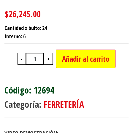
$
26,245.00
Cantidad x bulto: 24
Interno: 6
Añadir al carrito
-
+
KIT P/GRABAR METALES 38 PIEZAS N
12694
Categoría:
FERRETERÍA