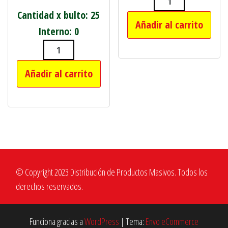
CUCHARA ALBAÑ
Cantidad x bulto: 25
Añadir al carrito
Interno: 0
CLAVO PUNTA PARIS 3" BOLSA X 1 KI
Añadir al carrito
© Copyright 2023 Distribución de Productos Masivos. Todos los
derechos reservados.
Funciona gracias a
WordPress
|
Tema:
Envo eCommerce