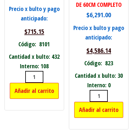
DE 60CM COMPLETO
Precio x bulto y pago
$
6,291.00
anticipado:
Precio x bulto y pago
$
715.15
anticipado:
Código: 8101
$
4,586.14
Cantidad x bulto: 432
Código: 823
Interno: 108
Cantidad x bulto: 30
CUTTER EN BLISTER X 3 cantidad
Interno: 0
Añadir al carrito
LISTON TUBO 
Añadir al carrito