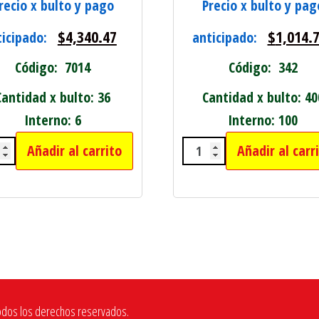
recio x bulto y pago
Precio x bulto y pag
$
4,340.47
$
1,014.
ticipado:
anticipado:
Código: 7014
Código: 342
Cantidad x bulto: 36
Cantidad x bulto: 40
Interno: 6
Interno: 100
Añadir al carrito
Añadir al carr
TILLO BOLITA GRANDE 670 GRAMOS cantida
PIEDRA DE DESBAST
MTS cantidad
odos los derechos reservados.