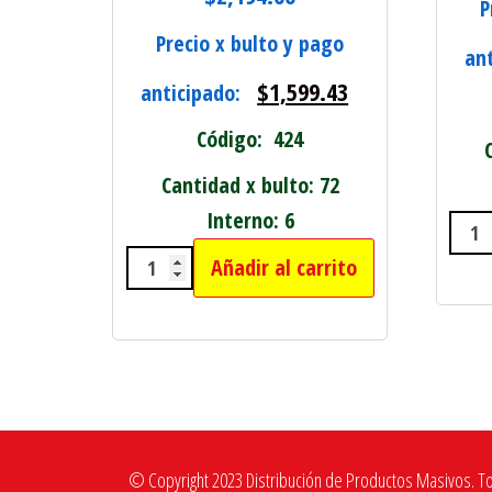
P
Precio x bulto y pago
an
$
1,599.43
anticipado:
Código: 424
Cantidad x bulto: 72
Interno: 6
MAR
Añadir al carrito
CINTA DE EMBALAJE 48MM X 100 
© Copyright 2023 Distribución de Productos Masivos. T