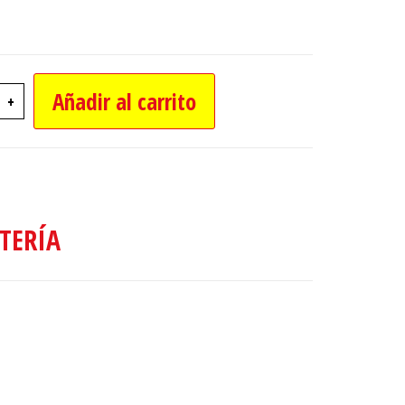
Añadir al carrito
+
RO CON TERMOMETRO Y BRUJULA cantidad
TERÍA