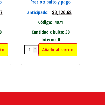
o
Precio x bulto y pago
77
$
3,126.68
anticipado:
Código: 4071
0
Cantidad x bulto: 50
Interno: 0
ito
Añadir al carrito
d
E P/TALADRO GRANDE SET X3 cantidad
CUCHILLA ACERO P/ MAQUINA COR