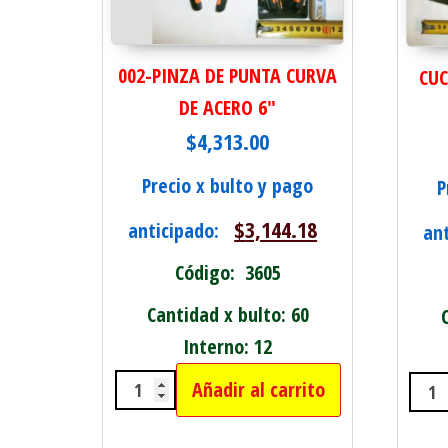
002-PINZA DE PUNTA CURVA
CUC
DE ACERO 6"
$
4,313.00
Precio x bulto y pago
P
$
3,144.18
anticipado:
an
Código: 3605
Cantidad x bulto: 60
Interno: 12
Añadir al carrito
002-PINZA DE PUNTA CURVA DE AC
CUC