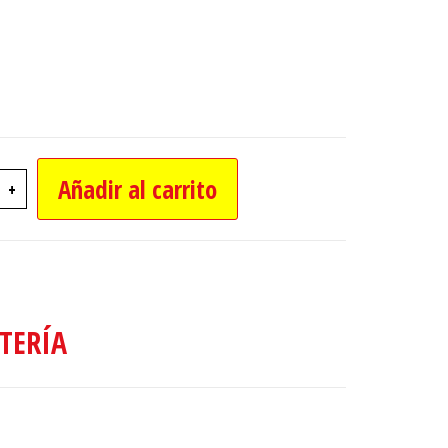
Añadir al carrito
+
E EMERGENCIA SOLAR CON USB cantidad
TERÍA