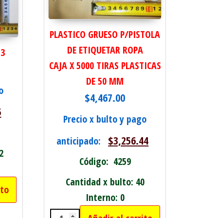
PLASTICO GRUESO P/PISTOLA
DE ETIQUETAR ROPA
 3
CAJA X 5000 TIRAS PLASTICAS
DE 50 MM
o
$
4,467.00
5
Precio x bulto y pago
$
3,256.44
anticipado:
2
Código: 4259
Cantidad x bulto: 40
ito
X 3 cantidad
Interno: 0
ad