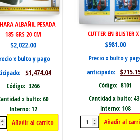
HARA ALBAÑIL PESADA
CUTTER EN BLISTER X
185 GRS 20 CM
$
981.00
$
2,022.00
Precio x bulto y pag
recio x bulto y pago
$
715.1
$
1,474.04
anticipado:
ticipado:
Código: 8101
Código: 3266
Cantidad x bulto: 43
Cantidad x bulto: 60
Interno: 108
Interno: 12
Añadir al carr
Añadir al carrito
CUTTER EN BLISTER 
ERO 6" cantidad
HARA ALBAÑIL PESADA 185 GRS 20 CM cantid