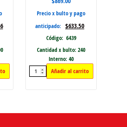
$
869.00
o
Precio x bulto y pago
46
$
633.50
anticipado:
Código: 6439
00
Cantidad x bulto: 240
Interno: 40
ito
Añadir al carrito
- cantidad
M CON CORAZON cantidad
SET CEPILLO CON PEINE Y UN ESPEJ