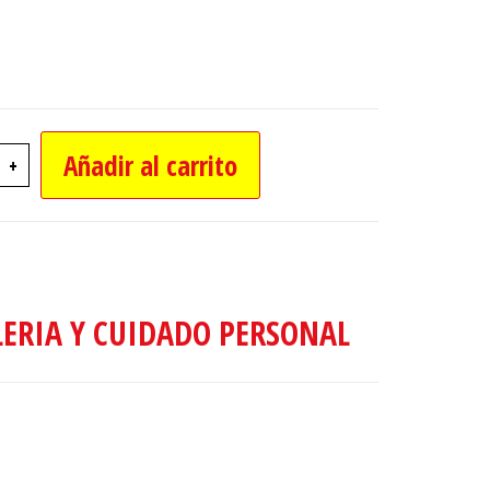
Añadir al carrito
+
ITA DECORATIVA C/FRUTAS O VERDURAS 14CM
LERIA Y CUIDADO PERSONAL