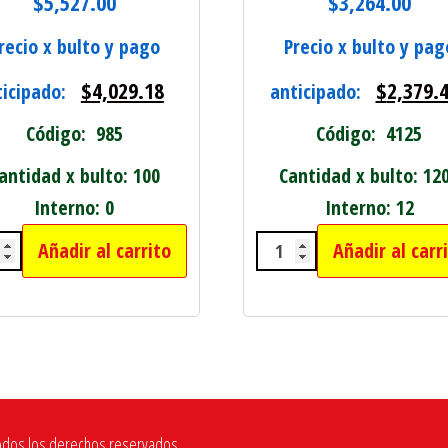
$
5,527.00
$
3,264.00
recio x bulto y pago
Precio x bulto y pag
$
4,029.18
$
2,379.
ticipado:
anticipado:
Código: 985
Código: 4125
antidad x bulto: 100
Cantidad x bulto: 12
Interno: 0
Interno: 12
Añadir al carrito
Añadir al carr
 RECLINABLE cantidad
UINA CORTA PELO Y BARBA A PILA DOBLE A - 
PELUCHES DE 13 C
odos los derechos reservados.