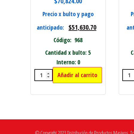
$
70,824.00
Precio x bulto y pago
P
$
51,630.70
anticipado:
an
Código: 968
Cantidad x bulto: 5
C
Interno: 0
Añadir al carrito
COCHECITO DE PASEO PARA BEBES
MAQ
© Copyright 2023 Distribución de Productos Masivos. T