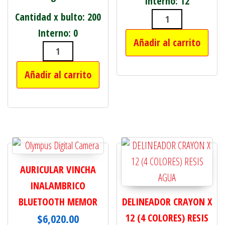
Interno: 12
Cantidad x bulto: 200
BILLETERA GR
Interno: 0
Añadir al carrito
SET DE 2 ESPONJAS+COFIA+GOMITAS 
Añadir al carrito
AURICULAR VINCHA
INALAMBRICO
BLUETOOTH MEMOR
DELINEADOR CRAYON X
$
6,020.00
12 (4 COLORES) RESIS