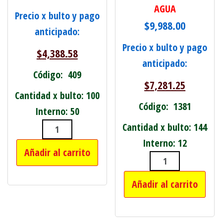
AGUA
Precio x bulto y pago
$
9,988.00
anticipado:
Precio x bulto y pago
$
4,388.58
anticipado:
Código: 409
$
7,281.25
Cantidad x bulto: 100
Código: 1381
Interno: 50
Cantidad x bulto: 144
AURICULAR VINCHA INALAMBRICO B
Interno: 12
Añadir al carrito
DELINEADOR CR
Añadir al carrito