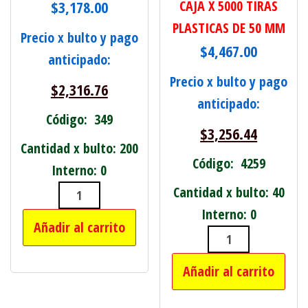
$
3,178.00
CAJA X 5000 TIRAS
PLASTICAS DE 50 MM
Precio x bulto y pago
$
4,467.00
anticipado:
Precio x bulto y pago
$
2,316.76
anticipado:
Código: 349
$
3,256.44
Cantidad x bulto: 200
Código: 4259
Interno: 0
Cantidad x bulto: 40
PRENSA SARGENTO DE 5" cantidad
Interno: 0
Añadir al carrito
PLASTICO GRUE
Añadir al carrito