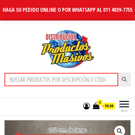
HAGA SU PEDIDO ONLINE O POR WHATSAPP AL 011 4039-7755
Distribucion Masiva
0
$0.00
Menú