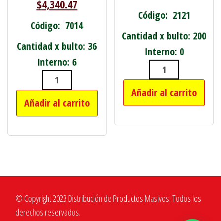
$
4,340.47
Código: 2121
Código: 7014
Cantidad x bulto: 200
Cantidad x bulto: 36
Interno: 0
Interno: 6
ASPERSOR DE R
MARTILLO BOLITA GRANDE 670 GRAM
Añadir al carrito
Añadir al carrito
© Copyright 2023 Distribución de Productos Masivos. Todos los
derechos reservados.