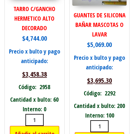
TARRO C/GANCHO
GUANTES DE SILICONA
HERMETICO ALTO
BAÑAR MASCOTAS O
DECORADO
LAVAR
$
4,744.00
$
5,069.00
Precio x bulto y pago
Precio x bulto y pago
anticipado:
anticipado:
$
3,458.38
$
3,695.30
Código: 2958
Código: 2292
Cantidad x bulto: 60
Cantidad x bulto: 200
Interno: 0
Interno: 100
TARRO C/GANCHO HERMETICO ALTO 
GUANTES DE S
Añadir al carrito