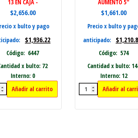
13 EN CAJA -
AUMENTO 5"
$
2,656.00
$
1,661.00
recio x bulto y pago
Precio x bulto y pag
$
1,936.22
$
1,210.
ticipado:
anticipado:
Código: 6447
Código: 574
Cantidad x bulto: 72
Cantidad x bulto: 14
Interno: 0
Interno: 12
Añadir al carrito
Añadir al carr
RES) RESIS AGUA cantidad
OJ RELIGIOSO DE 18CM X 13 EN CAJA - cantida
ESPEJO OVAL DOBL