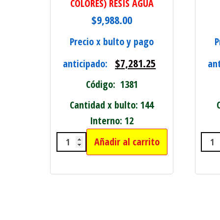
COLORES) RESIS AGUA
$
9,988.00
Precio x bulto y pago
P
$
7,281.25
anticipado:
an
Código: 1381
Cantidad x bulto: 144
Interno: 12
Añadir al carrito
DELINEADOR CRAYON X 12 (4 COLO
REL