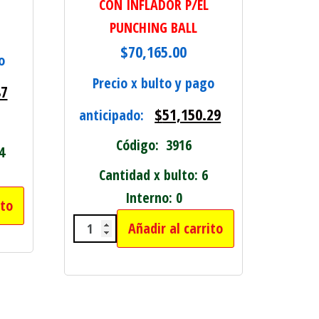
CON INFLADOR P/EL
PUNCHING BALL
$
70,165.00
o
Precio x bulto y pago
87
$
51,150.29
anticipado:
Código: 3916
4
Cantidad x bulto: 6
Interno: 0
ito
d
E FAZ CON AUMENTO 5" cantidad
Añadir al carrito
SET DE BOX ADULTOS CON BASE Y 