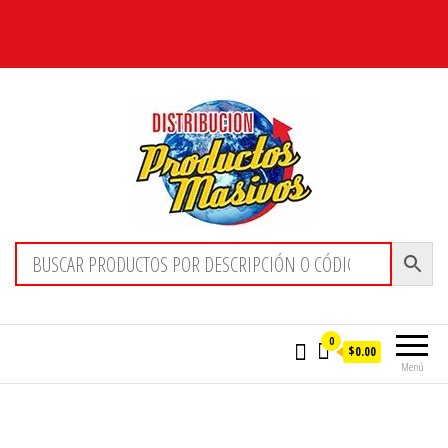
Distribucion Masiva
0
$0.00
Menú