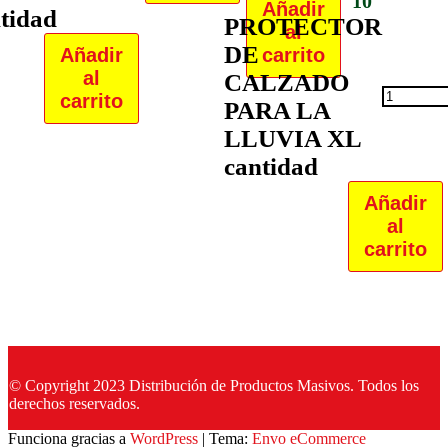
10
Añadir
tidad
PROTECTOR
al
DE
Añadir
carrito
al
CALZADO
carrito
PARA LA
LLUVIA XL
cantidad
Añadir
al
carrito
© Copyright 2023 Distribución de Productos Masivos. Todos los
derechos reservados.
Funciona gracias a
WordPress
|
Tema:
Envo eCommerce