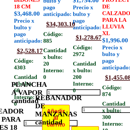
$
1,754.00
bulto y
18 CM
DE
pago
Precio x
$
3,468.00
CALZAD
anticipado:
bulto y
PARA LA
Precio x
pago
$
34,303.10
LLUVIA
bulto y
anticipado:
XL
pago
Código:
$
1,278.67
$
1,996.00
anticipado:
885
Código:
Precio x
$
2,528.17
Cantidad
2972
bulto y
x bulto:
Código:
pago
20
Cantidad
4303
anticipado
Interno:
x bulto:
Cantidad
0
200
$
1,455.0
PLANCHA
x bulto:
Interno:
Código:
60
0
A VAPOR
874
Interno:
REBANADOR
cantidad
0
Cantidad
DE
EADOR
x bulto:
Añadir
MANZANAS
300
al
 PARA
cantidad
Interno:
carrito
ES 18