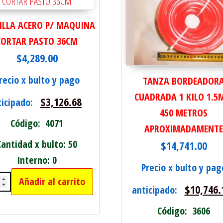
ILLA ACERO P/ MAQUINA
CORTAR PASTO 36CM
$
4,289.00
recio x bulto y pago
TANZA BORDEADOR
CUADRADA 1 KILO 1.
$
3,126.68
ticipado:
450 METROS
Código: 4071
APROXIMADAMENT
Cantidad x bulto: 50
$
14,741.00
Interno: 0
Precio x bulto y pag
S 20 CM cantidad
Añadir al carrito
$
10,746.
HILLA ACERO P/ MAQUINA CORTAR PASTO 36C
anticipado:
Código: 3606