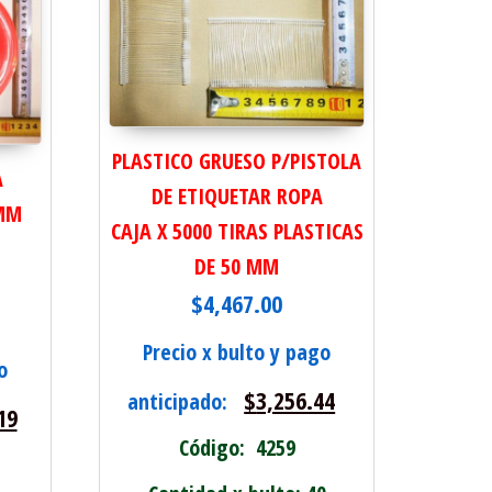
PLASTICO GRUESO P/PISTOLA
A
DE ETIQUETAR ROPA
5MM
CAJA X 5000 TIRAS PLASTICAS
DE 50 MM
E
$
4,467.00
Precio x bulto y pago
o
$
3,256.44
anticipado:
19
M cantidad
Código: 4259