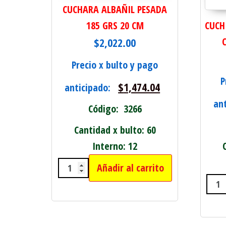
CUCHARA ALBAÑIL PESADA
185 GRS 20 CM
CUCH
$
2,022.00
Precio x bulto y pago
P
$
1,474.04
anticipado:
an
Código: 3266
Cantidad x bulto: 60
Interno: 12
Añadir al carrito
CUCHARA ALBAÑIL PESADA 185 GR
CUC