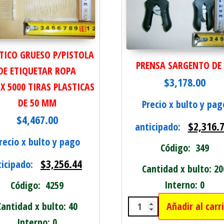
TICO GRUESO P/PISTOLA
PRENSA SARGENTO DE 
DE ETIQUETAR ROPA
$
3,178.00
 X 5000 TIRAS PLASTICAS
DE 50 MM
Precio x bulto y pag
$
4,467.00
$
2,316.
anticipado:
recio x bulto y pago
Código: 349
$
3,256.44
ticipado:
Cantidad x bulto: 20
Interno: 0
Código: 4259
Añadir al carr
Cantidad x bulto: 40
RTAR PASTO 36CM cantidad
PRENSA SARGENTO D
Interno: 0