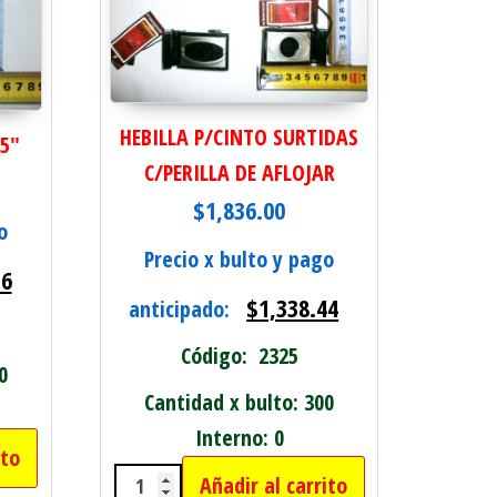
HEBILLA P/CINTO SURTIDAS
5"
C/PERILLA DE AFLOJAR
$
1,836.00
o
Precio x bulto y pago
76
$
1,338.44
anticipado:
Código: 2325
0
Cantidad x bulto: 300
Interno: 0
ito
E 5" cantidad
Añadir al carrito