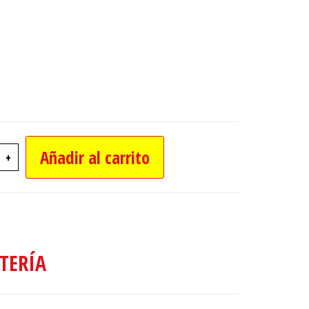
Añadir al carrito
+
LAMPARAS CON CHICOTE Y PORCELANA canti
TERÍA