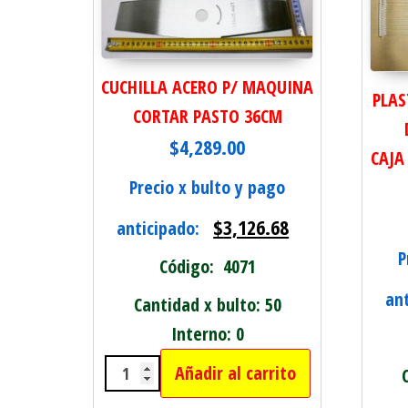
CUCHILLA ACERO P/ MAQUINA
PLAS
CORTAR PASTO 36CM
$
4,289.00
CAJA
Precio x bulto y pago
$
3,126.68
anticipado:
P
Código: 4071
an
Cantidad x bulto: 50
Interno: 0
Añadir al carrito
CUCHILLA ACERO P/ MAQUINA CO