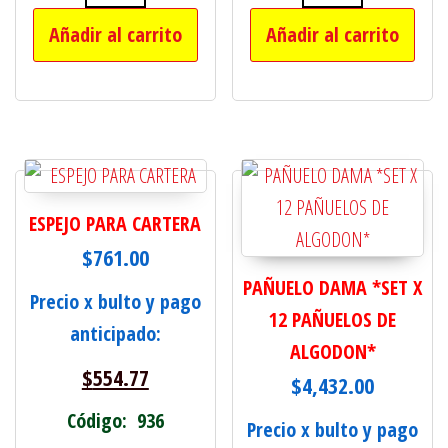
DELINEADOR CRAYON X 12 COLOR NE
MAQUINA CORTA
Añadir al carrito
Añadir al carrito
ESPEJO PARA CARTERA
$
761.00
PAÑUELO DAMA *SET X
Precio x bulto y pago
12 PAÑUELOS DE
anticipado:
ALGODON*
$
554.77
$
4,432.00
Código: 936
Precio x bulto y pago