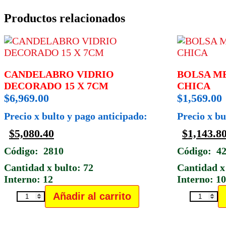
Productos relacionados
CANDELABRO VIDRIO
BOLSA ME
DECORADO 15 X 7CM
CHICA
$
6,969.00
$
1,569.00
Precio x bulto y pago anticipado:
Precio x bu
$
5,080.40
$
1,143.8
Código: 2810
Código: 4
Cantidad x bulto: 72
Cantidad x
Interno: 12
Interno: 1
Añadir al carrito
CANDELABRO
BOLS
VIDRIO
MER