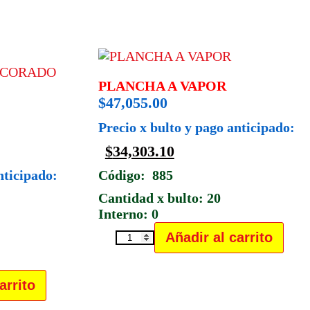
PLANCHA A VAPOR
$
47,055.00
Precio x bulto y pago anticipado:
$
34,303.10
nticipado:
Código: 885
Cantidad x bulto: 20
Interno: 0
Añadir al carrito
PLANCHA
A
VAPOR
arrito
cantidad