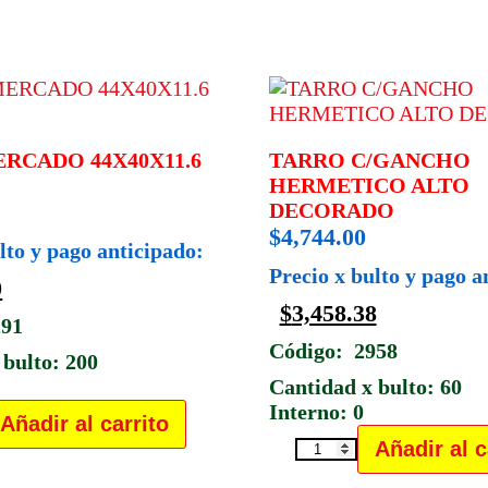
RCADO 44X40X11.6
TARRO C/GANCHO
HERMETICO ALTO
DECORADO
$
4,744.00
lto y pago anticipado:
Precio x bulto y pago a
0
$
3,458.38
291
Código: 2958
 bulto: 200
0
Cantidad x bulto: 60
Interno: 0
Añadir al carrito
A
Añadir al c
TARRO
CADO