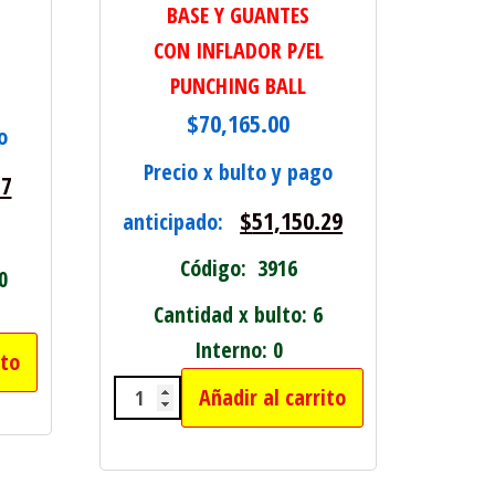
BASE Y GUANTES
CON INFLADOR P/EL
PUNCHING BALL
$
70,165.00
o
Precio x bulto y pago
57
$
51,150.29
anticipado:
Código: 3916
0
Cantidad x bulto: 6
Interno: 0
ito
 MODERNA CON BROCHE cantidad
Añadir al carrito
SET DE BOX ADULTOS CON BASE Y 