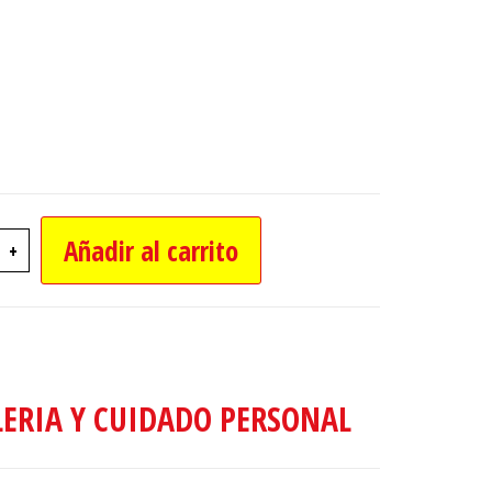
Añadir al carrito
+
E MANICURA COMPLETO CON ALICATE Y ACC ca
LERIA Y CUIDADO PERSONAL