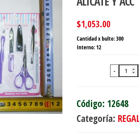
ALICATE Y ACC
$
1,053.00
Cantidad x bulto: 300
Interno: 12
-
SET D
12648
Categoría:
REGA