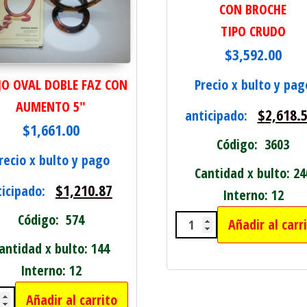
CON BROCHE
TIPO CRUDO
$
3,592.00
JO OVAL DOBLE FAZ CON
Precio x bulto y pag
AUMENTO 5"
$
2,618.
anticipado:
$
1,661.00
Código: 3603
recio x bulto y pago
Cantidad x bulto: 24
$
1,210.87
ticipado:
Interno: 12
Código: 574
Añadir al carr
BILLETERA GRANDE
antidad x bulto: 144
Interno: 12
Añadir al carrito