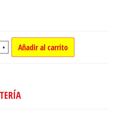
Añadir al carrito
+
4 RUEDAS 2" PARA MUEBLES CON PERNO canti
TERÍA