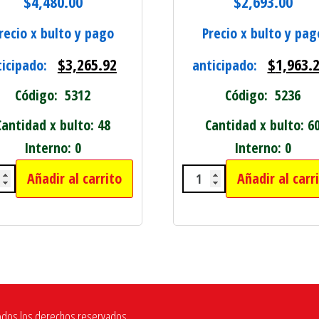
$
4,480.00
$
2,693.00
recio x bulto y pago
Precio x bulto y pag
$
3,265.92
$
1,963.
ticipado:
anticipado:
Código: 5312
Código: 5236
Cantidad x bulto: 48
Cantidad x bulto: 6
Interno: 0
Interno: 0
ILLA DE AFLOJAR cantidad
Añadir al carrito
Añadir al carr
XIBLE PARA TALADRO C/10 PUNTAS CAMBIABLE
CEPILLO COPA ACER
odos los derechos reservados.