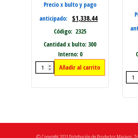
Precio x bulto y pago
P
$
1,338.44
anticipado:
an
Código: 2325
Cantidad x bulto: 300
Interno: 0
Añadir al carrito
HEBILLA P/CINTO SURTIDAS C/PER
FLE
© Copyright 2023 Distribución de Productos Masivos. T