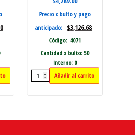
$
4,289.00
o
Precio x bulto y pago
20
$
3,126.68
anticipado:
Código: 4071
0
Cantidad x bulto: 50
Interno: 0
ito
Añadir al carrito
S cantidad
O TRENZADO 4" (100 MM) cantidad
CUCHILLA ACERO P/ MAQUINA COR