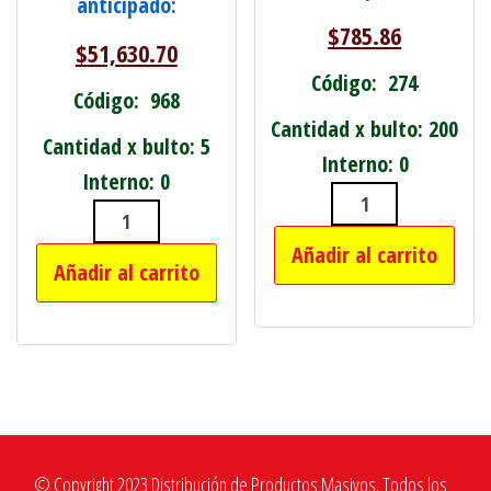
anticipado:
$
785.86
$
51,630.70
Código: 274
Código: 968
Cantidad x bulto: 200
Cantidad x bulto: 5
Interno: 0
Interno: 0
SET DE 2 ESPO
COCHECITO DE PASEO PARA BEBES RE
Añadir al carrito
Añadir al carrito
© Copyright 2023 Distribución de Productos Masivos. Todos los