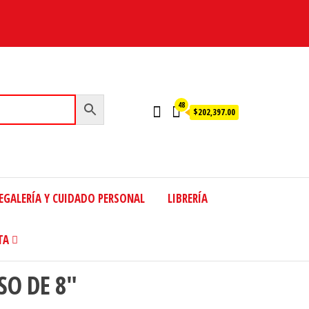
48
$202,397.00
EGALERÍA Y CUIDADO PERSONAL
LIBRERÍA
TA
SO DE 8″