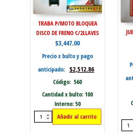
TRABA P/MOTO BLOQUEA
JU
DISCO DE FRENO C/2LLAVES
$
3,447.00
Precio x bulto y pago
P
$
2,512.86
anticipado:
an
Código: 560
Cantidad x bulto: 100
Interno: 50
Añadir al carrito
TRABA P/MOTO BLOQUEA DISCO D
JUE