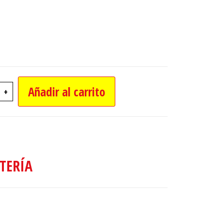
Añadir al carrito
+
 MULTIUSO DE 8" cantidad
TERÍA