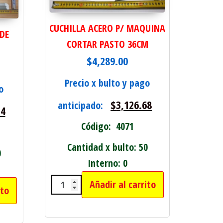
CUCHILLA ACERO P/ MAQUINA
 DE
CORTAR PASTO 36CM
$
4,289.00
Precio x bulto y pago
o
$
3,126.68
anticipado:
14
Código: 4071
Cantidad x bulto: 50
0
Interno: 0
Añadir al carrito
ito
CUCHILLA ACERO P/ MAQUINA COR
EDS DE 60CM COMPLETO cantidad
d