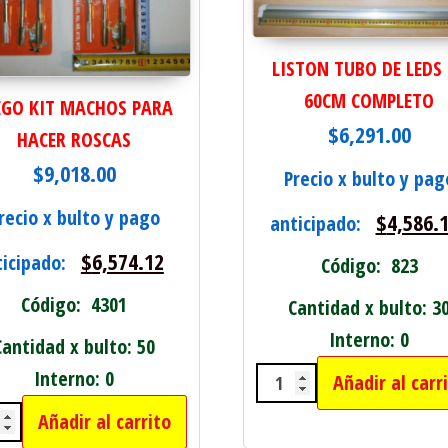
LISTON TUBO DE LEDS
60CM COMPLETO
EGO KIT MACHOS PARA
$
6,291.00
HACER ROSCAS
$
9,018.00
Precio x bulto y pag
recio x bulto y pago
$
4,586.
anticipado:
$
6,574.12
ticipado:
Código: 823
Código: 4301
Cantidad x bulto: 3
Interno: 0
Cantidad x bulto: 50
Interno: 0
Añadir al carr
LISTON TUBO DE L
E FRENO C/2LLAVES cantidad
Añadir al carrito
GO KIT MACHOS PARA HACER ROSCAS cantida