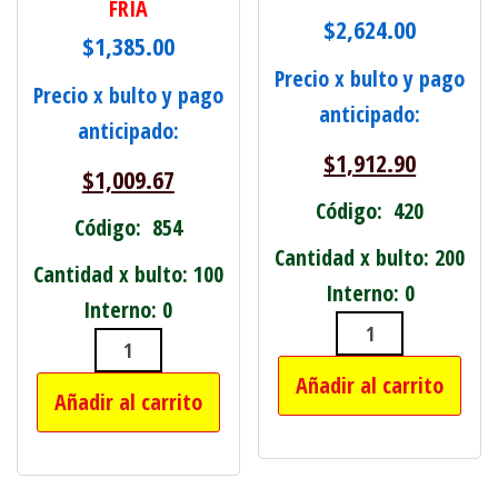
FRIA
$
2,624.00
$
1,385.00
Precio x bulto y pago
Precio x bulto y pago
anticipado:
anticipado:
$
1,912.90
$
1,009.67
Código: 420
Código: 854
Cantidad x bulto: 200
Cantidad x bulto: 100
Interno: 0
Interno: 0
SET X6 LIMAS 
LAMPARA LEDS 9 WATS . 20MIL HORA
Añadir al carrito
Añadir al carrito