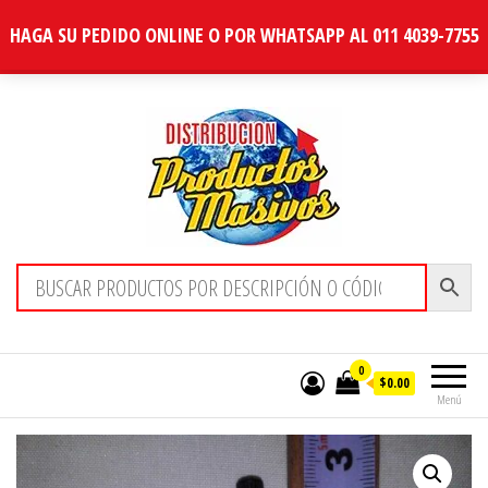
HAGA SU PEDIDO ONLINE O POR WHATSAPP AL 011 4039-7755
Distribucion Masiva
0
$0.00
Menú