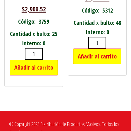
$
2,906.52
Código: 5312
Código: 3759
Cantidad x bulto: 48
Interno: 0
Cantidad x bulto: 25
Interno: 0
FLEXIBLE PAR
Añadir al carrito
CLAVO PUNTA PARIS 3" BOLSA X 1 KI
Añadir al carrito
© Copyright 2023 Distribución de Productos Masivos. Todos los