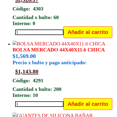
Código: 4303
Cantidad x bulto: 60
Interno: 0
Añadir al carrito
BOMBEADOR
CHICO
PARA
BOLSA MERCADO 44X40X11.6 CHICA
$
1,569.00
BIDONES
Precio x bulto y pago anticipado:
18
$
1,143.80
CM
cantidad
Código: 4291
Cantidad x bulto: 200
Interno: 10
Añadir al carrito
BOLSA
MERCADO