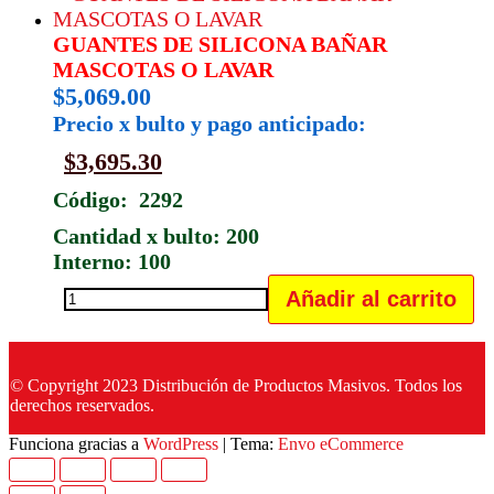
44X40X11.6
GUANTES DE SILICONA BAÑAR
CHICA
MASCOTAS O LAVAR
cantidad
$
5,069.00
Precio x bulto y pago anticipado:
$
3,695.30
Código: 2292
Cantidad x bulto: 200
Interno: 100
Añadir al carrito
GUANTES
DE
SILICONA
© Copyright 2023 Distribución de Productos Masivos. Todos los
BAÑAR
derechos reservados.
MASCOTAS
Funciona gracias a
WordPress
|
Tema:
Envo eCommerce
O