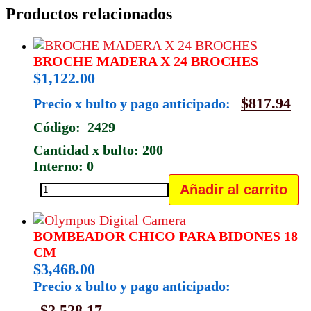
Productos relacionados
BROCHE MADERA X 24 BROCHES
$
1,122.00
$
817.94
Precio x bulto y pago anticipado:
Código: 2429
Cantidad x bulto: 200
Interno: 0
Añadir al carrito
BROCHE
MADERA
X
BOMBEADOR CHICO PARA BIDONES 18
CM
24
$
3,468.00
BROCHES
Precio x bulto y pago anticipado:
cantidad
$
2,528.17