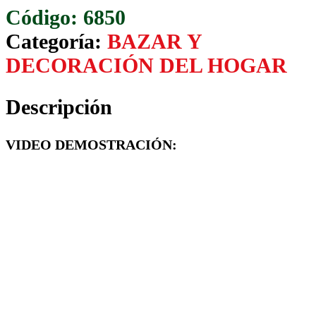
AZUCARERA
6850
C/TAPA
Categoría:
BAZAR Y
DISPENSER
DECORACIÓN DEL HOGAR
PLASTICA
cantidad
Descripción
VIDEO DEMOSTRACIÓN: